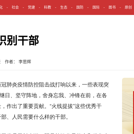
化
社会
党建
科教
生态
国防
国际
图书
原创
识别干部
报 作者： 李思辉
冠肺炎疫情防控阻击战打响以来，一些表现突
以继日、坚守阵地，舍身忘我、冲锋在前，在各
，作出了重要贡献。“火线提拔”这些优秀干
干部、人民需要什么样的干部。