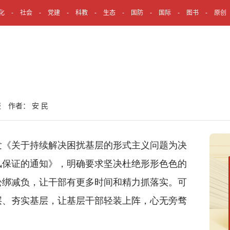
化
社会
党建
科教
生态
国防
国际
图书
原创
 作者： 安 民
《关于持续解决困扰基层的形式主义问题为决
风保证的通知》，明确要求坚决杜绝形形色色的
松绑减负，让干部有更多时间和精力抓落实。可
层、夯实基层，让基层干部轻装上阵，心无旁骛