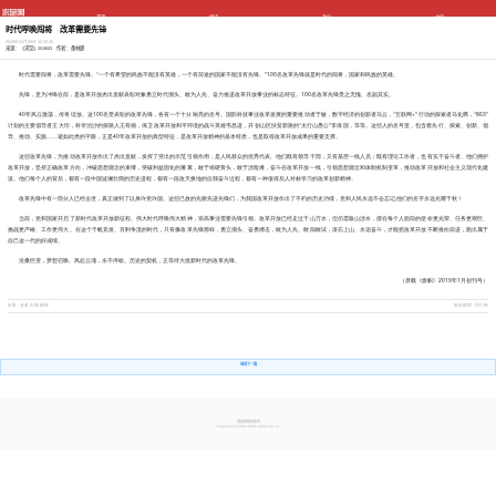
首页
经济
政治
文化
社会
党建
科教
生态
时代呼唤闯将 改革需要先锋
国防
国际
图书
原创
2019年02月05日 10:33:26
专题
视频
网评
来源： 《求是》2019/03 作者： 桑林峰
时代需要闯将，改革需要先锋。“一个有希望的民族不能没有英雄，一个有前途的国家不能没有先锋。”100名改革先锋就是时代的闯将，国家和民族的英雄。
先锋，意为冲锋在前，是改革开放杰出贡献表彰对象勇立时代潮头、敢为人先、奋力推进改革开放事业的标志特征。100名改革先锋受之无愧、名副其实。
40年风云激荡，传奇绽放。这100名受表彰的改革先锋，各有一个十分响亮的名号。国防科技事业改革发展的重要推动者于敏，数字经济的创新者马云，“互联网+”行动的探索者马化腾，“863”
计划的主要倡导者王大珩，科学治沙的探路人王有德，保卫改革开放和平环境的战斗英雄韦昌进，开创山区扶贫新路的“太行山愚公”李保国，等等。这些人的名号里，包含着先行、探索、创新、倡
导、推动、实践……诸如此类的字眼，正是40年改革开放的典型特征，是改革开放精神的基本特质，也是取得改革开放成果的重要支撑。
这些改革先锋，为推动改革开放作出了杰出贡献，发挥了突出的示范引领作用，是人民群众的优秀代表。他们既有领导干部，又有基层一线人员；既有理论工作者，也有实干奋斗者。他们拥护
改革开放，坚持正确改革方向，冲破思想观念的束缚，突破利益固化的藩篱，敢于啃硬骨头，敢于涉险滩，奋斗在改革开放一线，引领思想观念和体制机制变革，推动改革开放和社会主义现代化建
设。他们每个人的背后，都有一段中国波澜壮阔的历史进程，都有一段改天换地的自我奋斗过程，都有一种值得后人对标学习的改革创新精神。
改革先锋中有一部分人已经去世，真正做到了以身许党许国。这些已故的先驱先进先锋们，为我国改革开放作出了不朽的历史功绩，党和人民永远不会忘记,他们的名字永远光耀千秋！
当前，党和国家开启了新时代改革开放新征程。伟大时代呼唤伟大精神，崇高事业需要先锋引领。改革开放已经走过千山万水，但仍需跋山涉水，摆在每个人面前的使命更光荣、任务更艰巨、
挑战更严峻、工作更伟大。在这个千帆竞发、百舸争流的时代，只有像改革先锋那样，勇立潮头、奋勇搏击，敢为人先、敢闯敢试，滚石上山、永远奋斗，才能把改革开放不断推向前进，跑出属于
自己这一代的好成绩。
沧桑巨变，梦想召唤。风起云涌，永不停歇。历史的契机，正等待大批新时代的改革先锋。
（原载《旗帜》2019年1月创刊号）
标签 - 改革,先锋,精神
网站编辑 - 刘小畅
求是网版权所有
Copyright © 2009-2026 qstheory.cn