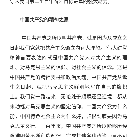
导人民向第二个百年奋斗目标进军的强大动力。
中国共产党的精神之源
“中国共产党之所以叫共产党，就是因为从成立之
日起我们党就把共产主义确立为远大理想。”伟大建党
精神首要表达的就是中国共产党人对共产主义的理
想、对马克思主义的信仰、对社会主义的信念。这是
中国共产党的精神支柱和政治灵魂。中国共产党从诞
生之日起，就把马克思主义鲜明地写在自己的旗帜
上。我们党一路走来，无论处于顺境还是逆境，都从
未动摇对马克思主义的坚定信仰。中国共产党为什么
能，中国特色社会主义为什么好，归根到底是因为马
克思主义行。一百年来，中国共产党之所以能够历经
艰难困苦不断创造辉煌，完成其他各种政治力量不可