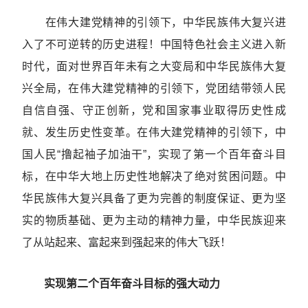
在伟大建党精神的引领下，中华民族伟大复兴进
入了不可逆转的历史进程！中国特色社会主义进入新
时代，面对世界百年未有之大变局和中华民族伟大复
兴全局，在伟大建党精神的引领下，党团结带领人民
自信自强、守正创新，党和国家事业取得历史性成
就、发生历史性变革。在伟大建党精神的引领下，中
国人民“撸起袖子加油干”，实现了第一个百年奋斗目
标，在中华大地上历史性地解决了绝对贫困问题。中
华民族伟大复兴具备了更为完善的制度保证、更为坚
实的物质基础、更为主动的精神力量，中华民族迎来
了从站起来、富起来到强起来的伟大飞跃！
实现第二个百年奋斗目标的强大动力