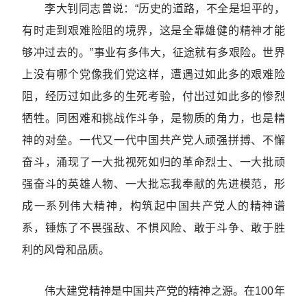
李大钊同志曾说：“历史的道路，不全是坦平的，
有时走到艰难险阻的境界，这是全靠雄健的精神才能
够冲过去的。”事业有多伟大，征途就有多艰险。世界
上没有哪个党像我们党这样，遭遇过如此多的艰难险
阻，经历过如此多的生死考验，付出过如此多的惨烈
牺牲。同困难和挑战作斗争，是物质的角力，也是精
神的对垒。一代又一代中国共产党人顽强拼搏、不懈
奋斗，涌现了一大批视死如归的革命烈士、一大批顽
强奋斗的英雄人物、一大批忘我奉献的先进模范，形
成一系列伟大精神，构筑起中国共产党人的精神谱
系，锤炼了不畏强敌、不惧风险、敢于斗争、敢于胜
利的风骨和品质。
伟大建党精神是中国共产党的精神之源。在100年