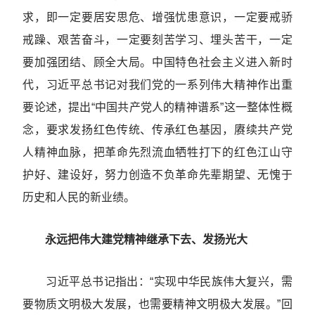
求，即一定要居安思危、增强忧患意识，一定要戒骄
戒躁、艰苦奋斗，一定要刻苦学习、埋头苦干，一定
要加强团结、顾全大局。中国特色社会主义进入新时
代，习近平总书记对我们党的一系列伟大精神作出重
要论述，提出“中国共产党人的精神谱系”这一整体性概
念，要求发扬红色传统、传承红色基因，赓续共产党
人精神血脉，把革命先烈流血牺牲打下的红色江山守
护好、建设好，努力创造不负革命先辈期望、无愧于
历史和人民的新业绩。
永远把伟大建党精神继承下去、发扬光大
习近平总书记指出：“实现中华民族伟大复兴，需
要物质文明极大发展，也需要精神文明极大发展。”回