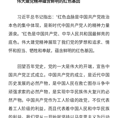
伟大建党精神蕴含鲜明的红色基因
习近平总书记指出：“红色血脉是中国共产党政治
本色的集中体现，是新时代中国共产党人的精神力量
源泉。”红色是中国共产党、中华人民共和国最鲜亮的
底色。伟大建党精神展现了我们党的梦想和追求、情
怀和担当、牺牲和奉献，蕴含鲜明的红色基因。
回望百年党史，党的一大是伟大的开端，宣告中
国共产党正式成立。中国共产党的成立，是近代中国
历史发展的必然产物，是中国人民在救亡图存斗争中
顽强求索的必然产物，是实现中华民族伟大复兴的必
然产物。中国共产党作为工人阶级的政党，不仅代表
着工人阶级的利益，而且代表着中国人民和中华民族
的利益。我们党从一开始就坚持以马克思主义为行动