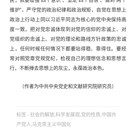
民，就要增强“四个意识”、坚定“四个自信”、做到“两个
维护”，严守党的政治纪律和政治规矩，自觉在思想上
政治上行动上同以习近平同志为核心的党中央保持高
度一致，把对党忠诚体现到对党的信仰的忠诚上、对
党组织的忠诚上、对党的理论和路线方针政策的忠诚
上，任何时候任何情况下都要站得稳、靠得住。要经
常对照党章党规党纪，检视自己的理想信念和思想言
行，不断掸去思想上的灰尘，永葆政治本色。
（作者为中共中央党史和文献研究院研究员）
标签 - 社会的解放,科学发展观,党的性质,中国共
产党人,马克思主义中国化