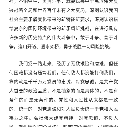
神，不怕牺牲、英勇斗争，就要统筹中华民族伟大复
兴战略全局和世界百年未有之大变局，深刻认识我国
社会主要矛盾变化带来的新特征新要求，深刻认识错
综复杂的国际环境带来的新矛盾新挑战，在进行具有
许多新的历史特点的伟大斗争中，敢于斗争、善于斗
争，逢山开道、遇水架桥，勇于战胜一切风险挑战。
我们党一路走来，经历了无数艰险和磨难，但任
何困难都没有压垮我们，任何敌人都没能打倒我们，
靠的就是千千万万党员的忠诚。对党忠诚，是共产党
人首要的政治品质，不是抽象的而是具体的，不是有
条件的而是无条件的。党性和人民性从来都是一致
的、统一的，对党忠诚和对人民负责统一于党和人民
事业之中。弘扬伟大建党精神，对党忠诚、不负人