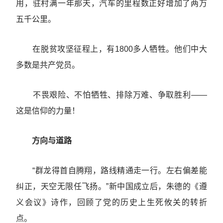
用，驻村满一年那天，汽车的里程数正好增加了两万
五千公里。
在脱贫攻坚征程上，有1800多人牺牲。他们中大
多数是共产党员。
不畏艰险、不怕牺牲、排除万难、争取胜利——
这是信仰的力量！
方向与道路
“群龙得首自腾翔，路线精通走一行。左右偏差能
纠正，天空无限任飞扬。”新中国成立后，朱德的《遵
义会议》诗作，回顾了党的历史上生死攸关的转折
点。