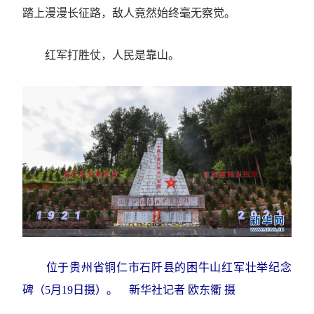
踏上漫漫长征路，敌人竟然始终毫无察觉。
红军打胜仗，人民是靠山。
位于贵州省铜仁市石阡县的困牛山红军壮举纪念
碑（5月19日摄）。 新华社记者 欧东衢 摄