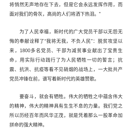
将悄然无声地存在下去，但是它会永远发挥作用，而
面对我们的骨灰，高尚的人们将洒下热泪。”
为了人民幸福，新时代的广大党员干部以无怨无
悔的奉献诠释了“我将无我，不负人民”：脱贫攻坚以
来，1800多名党员、干部为减贫事业献出了宝贵生
命，用实际行动践行了为人民牺牲一切的誓言；抗
震、抗洪、抗疫等看不见硝烟的战场上，一大批共产
党员冲锋在前，谱写着新时代的英雄赞歌。
要奋斗，就会有牺牲。伟大的牺牲之中蕴含伟大
的精神，伟大的精神具有生生不息的力量。我们党之
所以历经百年而风华正茂，就是凭着那么一股革命加
拼命的强大精神。