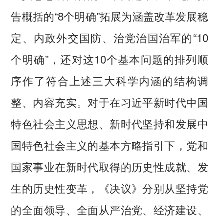
告概括的“8个明确”拓展为涵盖改革发展稳
定、内政外交国防、治党治国治军的“10
个明确”，还对这10个基本问题的排列顺
序作了符合上述三大科学内涵的结构调
整、内容充实。对于在习近平新时代中国
特色社会主义思想、新时代坚持和发展中
国特色社会主义的基本方略指引下，党和
国家事业在新时代取得的历史性成就、发
生的历史性变革，《决议》分别从坚持党
的全面领导、全面从严治党、经济建设、