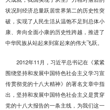
状况到经济总量跃居世界第二的历史性突
破，实现了人民生活从温饱不足到总体小
康、奔向全面小康的历史性跨越，推进了
中华民族从站起来到富起来的伟大飞跃。
2012年11月，习近平总书记在《紧紧
围绕坚持和发展中国特色社会主义学习宣
传贯彻党的十八大精神》的署名文章中指
出，坚持和发展中国特色社会主义是贯穿
党的十八大报告的一条主线，为我们这一