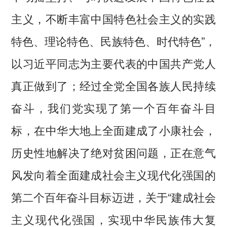
主义，不断丰富中国特色社会主义的实践
特色、理论特色、民族特色、时代特色”，
以习近平同志为主要代表的中国共产党人
真正做到了；经过全党全国各族人民持续
奋斗，我们党实现了第一个百年奋斗目
标，在中华大地上全面建成了小康社会，
历史性地解决了绝对贫困问题，正在意气
风发向着全面建成社会主义现代化强国的
第二个百年奋斗目标迈进，关于“建成社会
主义现代化强国，实现中华民族伟大复