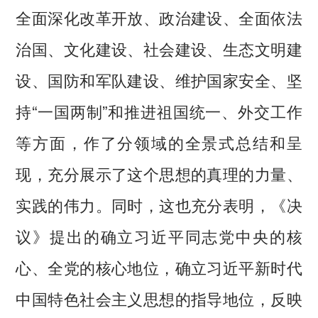
全面深化改革开放、政治建设、全面依法
治国、文化建设、社会建设、生态文明建
设、国防和军队建设、维护国家安全、坚
持“一国两制”和推进祖国统一、外交工作
等方面，作了分领域的全景式总结和呈
现，充分展示了这个思想的真理的力量、
实践的伟力。同时，这也充分表明，《决
议》提出的确立习近平同志党中央的核
心、全党的核心地位，确立习近平新时代
中国特色社会主义思想的指导地位，反映