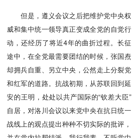
但是，遵义会议之后把维护党中央权
威和集中统一领导真正变成全党的自觉行
动，还经历了将近4年的曲折过程。长征
途中，在全党最需要团结的时候，张国焘
却拥兵自重、另立中央，公然走上分裂党
和红军的道路。抗战初期，从苏联回到延
安的王明，处处以共产国际的“钦差大臣”
自居，对洛川会议以来党中央在抗日统一
战线上的观点提出种种不切实际的批评，
并在党内拉帮结派、我行我素，不听党中