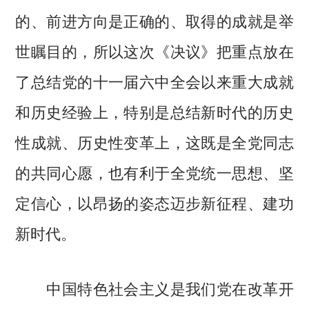
的、前进方向是正确的、取得的成就是举
世瞩目的，所以这次《决议》把重点放在
了总结党的十一届六中全会以来重大成就
和历史经验上，特别是总结新时代的历史
性成就、历史性变革上，这既是全党同志
的共同心愿，也有利于全党统一思想、坚
定信心，以昂扬的姿态迈步新征程、建功
新时代。
中国特色社会主义是我们党在改革开