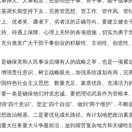
以事择人、人事相宜，把那些想干事、肯干事、能干成事
主基调长期坚持下去，完善管思想、管工作、管作风、管
者上、优者奖、庸者下、劣者汰的正确导向。要建立健全
支持、待遇上保障、心理上关怀的各项措施，切实为勇于
，充分激发广大干部干事创业的积极性、主动性、创造性
确保党和人民事业后继有人的战略之举，也是一项紧迫
，增强责任意识，树立战略眼光，加强系统谋划布局，完
中国特色社会主义思想、数量充足、素质优良、充满活力
首要一条是确保他们对党忠诚。要把理论武装作为管根本
强“四个意识”、坚定“四个自信”、做到“两个维护”，不
思想政治根基。二是要优化成长路径。有计划地把政治素
到重大任务重大斗争最前沿，放到艰苦复杂地方和关键吃