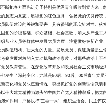
源不断把各方面先进分子特别是优秀青年吸收到党内来，
党的意志为意志，赓续党的红色血脉，弘扬党的优良传统
党员队伍建设的关键和要害，具有很强的现实针对性。落
巩固党的阶级基础、群众基础、社会基础，加大从产业工
组织从业人员等群体中发展党员力度，注意做好在新产业
党员队伍结构、壮大党的力量。发展党员，保证质量是生
重考察发展对象的入党动机和政治素质，对那些政治上不
好党员教育管理。在深化改革开放和发展社会主义市场经
都发生了深刻变化，尤其是80后、90后、00后青年党
境新变化和党员队伍新情况，突出抓好党的创新理论武装
扬以伟大建党精神为源头的中国共产党人精神谱系，把党
熔炉作用，严格执行“三会一课”、组织生活会、民主评