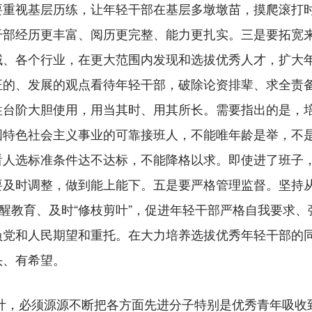
要重视基层历练，让年轻干部在基层多墩墩苗，摸爬滚打
干部经历更丰富、阅历更完整、能力更扎实。三是要拓宽
、各个行业，在更大范围内发现和选拔优秀人才，扩大年
证的、发展的观点看待年轻干部，破除论资排辈、求全责
性台阶大胆使用，用当其时、用其所长。需要指出的是，
国特色社会主义事业的可靠接班人，不能唯年龄是举，不
看人选标准条件达不达标，不能降格以求。即使进了班子
要及时调整，做到能上能下。五是要严格管理监督。坚持
提醒教育、及时“修枝剪叶”，促进年轻干部严格自我要求
负党和人民期望和重托。在大力培养选拔优秀年轻干部的
头、有希望。
计，必须源源不断把各方面先进分子特别是优秀青年吸收