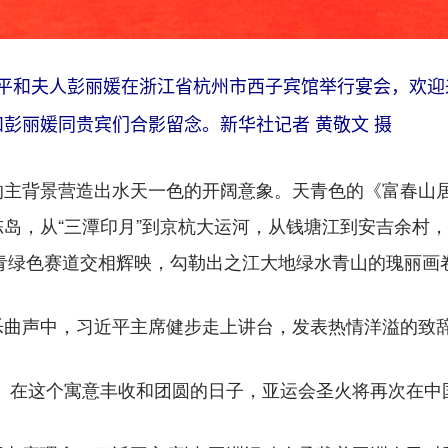
近平和夫人彭丽媛在浙江省杭州市西子宾馆举行宴会，欢迎
彭丽媛同贵宾们合影留念。新华社记者 黄敬文 摄
背景营造出水天一色的开阔意象。天青色的《富春山居
岛，从“三潭印月”到京杭大运河，从钱塘江到安吉余村
条青绿色赛道交相辉映，勾勒出之江大地绿水青山的瑰丽画
声中，习近平主席健步走上讲台，发表热情洋溢的致
在这个寓意丰收和团圆的日子，亚运会圣火将再次在中国