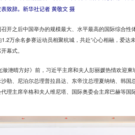
表致辞。新华社记者 黄敬文 摄
开之后中国举办的规模最大、水平最高的国际综合性体
的1.2万余名参赛运动员相聚杭城，共赴“心心相融，爱达
席开幕式。
光潋滟晴方好》前，习近平主席和夫人彭丽媛热情欢迎柬
米沙勒、尼泊尔总理普拉昌达、东帝汶总理夏纳纳、韩国
会代理主席辛格和夫人维尼塔、国际奥委会主席巴赫等国