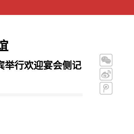
谊
宾举行欢迎宴会侧记