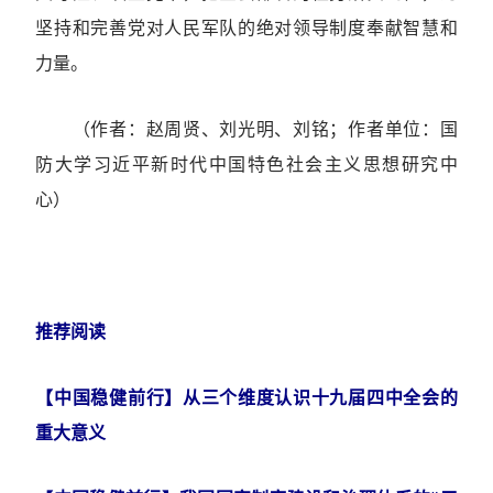
坚持和完善党对人民军队的绝对领导制度奉献智慧和
力量。
（作者：赵周贤、刘光明、刘铭；作者单位：国
防大学习近平新时代中国特色社会主义思想研究中
心）
推荐阅读
【中国稳健前行】从三个维度认识十九届四中全会的
重大意义