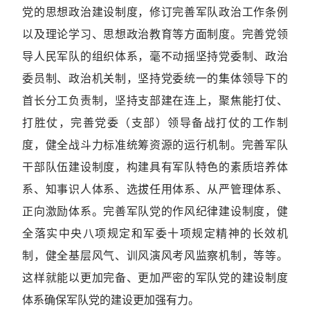
党的思想政治建设制度，修订完善军队政治工作条例
以及理论学习、思想政治教育等方面制度。完善党领
导人民军队的组织体系，毫不动摇坚持党委制、政治
委员制、政治机关制，坚持党委统一的集体领导下的
首长分工负责制，坚持支部建在连上，聚焦能打仗、
打胜仗，完善党委（支部）领导备战打仗的工作制
度，健全战斗力标准统筹资源的运行机制。完善军队
干部队伍建设制度，构建具有军队特色的素质培养体
系、知事识人体系、选拔任用体系、从严管理体系、
正向激励体系。完善军队党的作风纪律建设制度，健
全落实中央八项规定和军委十项规定精神的长效机
制，健全基层风气、训风演风考风监察机制，等等。
这样就能以更加完备、更加严密的军队党的建设制度
体系确保军队党的建设更加强有力。