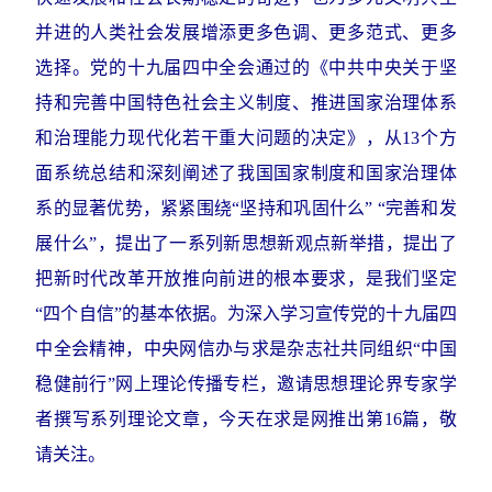
并进的人类社会发展增添更多色调、更多范式、更多
选择。党的十九届四中全会通过的《中共中央关于坚
持和完善中国特色社会主义制度、推进国家治理体系
和治理能力现代化若干重大问题的决定》，从13个方
面系统总结和深刻阐述了我国国家制度和国家治理体
系的显著优势，紧紧围绕“坚持和巩固什么” “完善和发
展什么”，提出了一系列新思想新观点新举措，提出了
把新时代改革开放推向前进的根本要求，是我们坚定
“四个自信”的基本依据。为深入学习宣传党的十九届四
中全会精神，中央网信办与求是杂志社共同组织“中国
稳健前行”网上理论传播专栏，邀请思想理论界专家学
者撰写系列理论文章，今天在求是网推出第16篇，敬
请关注。