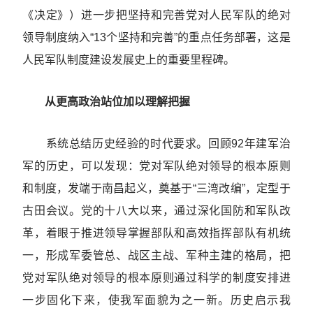
《决定》）进一步把坚持和完善党对人民军队的绝对
领导制度纳入“13个坚持和完善”的重点任务部署，这是
人民军队制度建设发展史上的重要里程碑。
从更高政治站位加以理解把握
系统总结历史经验的时代要求。回顾92年建军治
军的历史，可以发现：党对军队绝对领导的根本原则
和制度，发端于南昌起义，奠基于“三湾改编”，定型于
古田会议。党的十八大以来，通过深化国防和军队改
革，着眼于推进领导掌握部队和高效指挥部队有机统
一，形成军委管总、战区主战、军种主建的格局，把
党对军队绝对领导的根本原则通过科学的制度安排进
一步固化下来，使我军面貌为之一新。历史启示我