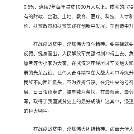
0.6%，连续7年每年减贫1000万人以上。成就的
有的财政、金融、土地、教育、医疗、科技、人才和
论、扶贫政策和扶贫实践在创新中发展，在创造中升
在战疫战贫中，淬炼伟大奋斗精神。要幸福就要
反顾、挺身而出，人民解放军关键时刻冲得上去、危
愿者等舍小家为大家，在武汉这座经历过辛亥炮火和
册的光荣战役，让伟大奋斗精神在大战大考中淬炼升
民族不向困难低头，不为挫折气馁。在党中央的号召
层，日日夜夜走访，披星戴月帮扶，在最艰苦、最偏
写，取得了我国减贫史上的最好成绩！这其中，浸透
的巨大牺牲。
在战疫战贫中，淬炼伟大团结精神。病毒无情人有