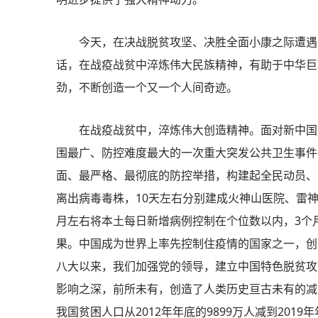
今天，在决战脱贫攻坚、决胜全面小康之际遭遇
话，在战疫战贫中淬炼伟大民族精神，有助于中华巨
劲，不断创造一个又一个人间奇迹。
在战疫战贫中，淬炼伟大创造精神。面对新中国
围最广、防控难度最大的一次重大突发公共卫生事件
面、最严格、最彻底的防控举措，构建起全民动员、
离出病毒毒株，10天左右分别建成火神山医院、雷
月左右将本土每日新增病例控制在个位数以内，3个
果。中国成为世界上率先控制住疫情的国家之一，创
八大以来，我们加强党的领导，建立中国特色脱贫攻
影响之深，前所未有，创造了人类历史亘古未有的减
我国贫困人口从2012年年底的9899万人减到2019