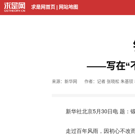
求是网首页
|
网站地图
——写在“
来源：新华网
作者：记者 张晓松 朱基钗
新华社北京5月30日电
题：
走过百年风雨，因初心不改而