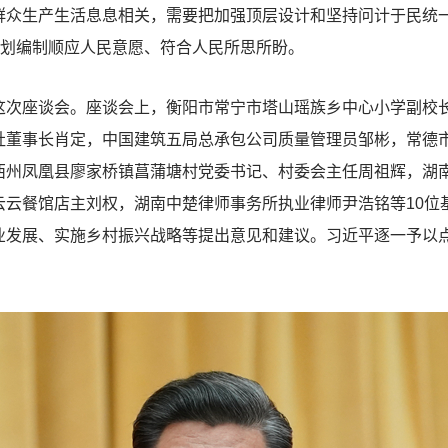
群众生产生活息息相关，需要把加强顶层设计和坚持问计于民统
规划编制顺应人民意愿、符合人民所思所盼。
座谈会。座谈会上，衡阳市常宁市塔山瑶族乡中心小学副校长
社董事长肖定，中国建筑五局总承包公司质量管理员邹彬，常德
西州凤凰县廖家桥镇菖蒲塘村党委书记、村委会主任周祖辉，湖
云云餐馆店主刘权，湖南中楚律师事务所执业律师尹浩铭等10位
业发展、实施乡村振兴战略等提出意见和建议。习近平逐一予以