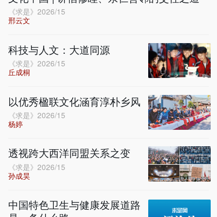
《求是》2026/15
邢云文
科技与人文：大道同源
《求是》2026/15
丘成桐
以优秀楹联文化涵育淳朴乡风
《求是》2026/15
杨婷
透视跨大西洋同盟关系之变
《求是》2026/15
孙成昊
中国特色卫生与健康发展道路