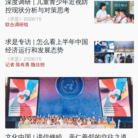
深度调研 | 儿童青少年近视防
控现状分析与对策思考
《求是》2026/15
联合调研组
求是专访 | 怎么看上半年中国
经济运行和发展态势
《求是》2026/15
记者 陈有勇 魏佳朔
文化中国 | 讲信修睦、亲仁善邻的交往之道