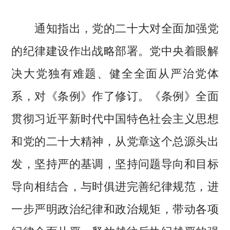
通知指出，党的二十大对全面加强党
的纪律建设作出战略部署。党中央着眼解
决大党独有难题、健全全面从严治党体
系，对《条例》作了修订。《条例》全面
贯彻习近平新时代中国特色社会主义思想
和党的二十大精神，从党章这个总源头出
发，坚持严的基调，坚持问题导向和目标
导向相结合，与时俱进完善纪律规范，进
一步严明政治纪律和政治规矩，带动各项