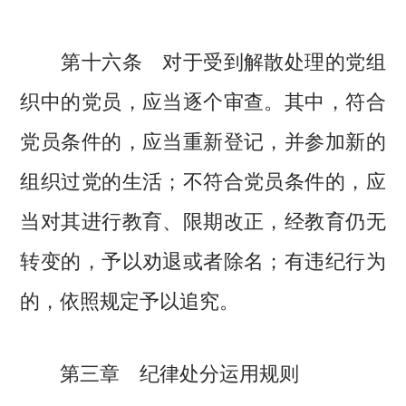
第十六条 对于受到解散处理的党组
织中的党员，应当逐个审查。其中，符合
党员条件的，应当重新登记，并参加新的
组织过党的生活；不符合党员条件的，应
当对其进行教育、限期改正，经教育仍无
转变的，予以劝退或者除名；有违纪行为
的，依照规定予以追究。
第三章 纪律处分运用规则