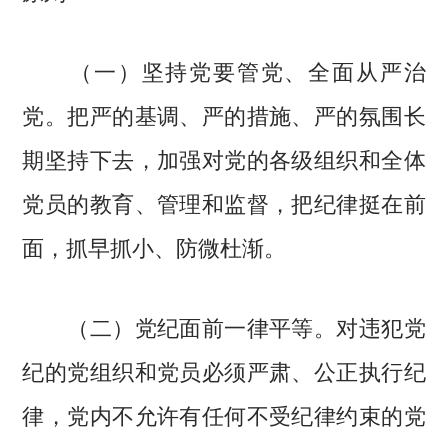
（一）坚持党要管党、全面从严治
党。把严的基调、严的措施、严的氛围长
期坚持下去，加强对党的各级组织和全体
党员的教育、管理和监督，把纪律挺在前
面，抓早抓小、防微杜渐。
（二）党纪面前一律平等。对违犯党
纪的党组织和党员必须严肃、公正执行纪
律，党内不允许有任何不受纪律约束的党