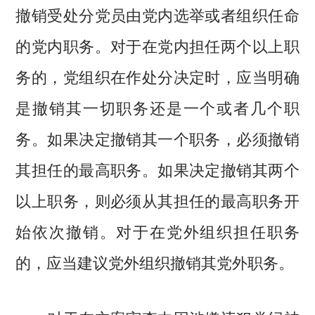
撤销受处分党员由党内选举或者组织任命
的党内职务。对于在党内担任两个以上职
务的，党组织在作处分决定时，应当明确
是撤销其一切职务还是一个或者几个职
务。如果决定撤销其一个职务，必须撤销
其担任的最高职务。如果决定撤销其两个
以上职务，则必须从其担任的最高职务开
始依次撤销。对于在党外组织担任职务
的，应当建议党外组织撤销其党外职务。