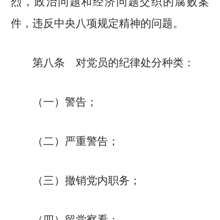
烈，政治问题和经济问题交织的腐败案
件，违反中央八项规定精神的问题。
第八条 对党员的纪律处分种类：
（一）警告；
（二）严重警告；
（三）撤销党内职务；
（四）留党察看；