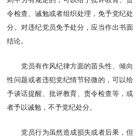
令检查、诫勉或者组织处理，免予党纪处
分。对违纪党员免予处分，应当作出书面
结论。
党员有作风纪律方面的苗头性、倾向
性问题或者违犯党纪情节轻微的，可以给
予谈话提醒、批评教育、责令检查等，或
者予以诫勉，不予党纪处分。
党员行为虽然造成损失或者后果，但