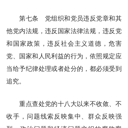
第七条 党组织和党员违反党章和其
他党内法规，违反国家法律法规，违反党
和国家政策，违反社会主义道德，危害
党、国家和人民利益的行为，依照规定应
当给予纪律处理或者处分的，都必须受到
追究。
重点查处党的十八大以来不收敛、不
收手，问题线索反映集中、群众反映强