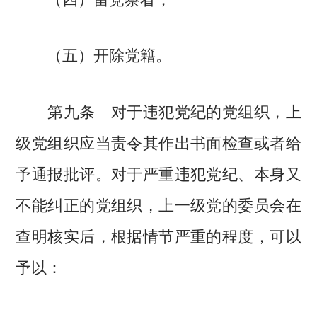
（五）开除党籍。
第九条 对于违犯党纪的党组织，上
级党组织应当责令其作出书面检查或者给
予通报批评。对于严重违犯党纪、本身又
不能纠正的党组织，上一级党的委员会在
查明核实后，根据情节严重的程度，可以
予以：