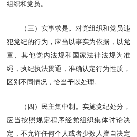
组织和党员。
（三）实事求是。对党组织和党员违
犯党纪的行为，应当以事实为依据，以党
章、其他党内法规和国家法律法规为准
绳，执纪执法贯通，准确认定行为性质，
区别不同情况，恰当予以处理。
（四）民主集中制。实施党纪处分，
应当按照规定程序经党组织集体讨论决
定，不允许任何个人或者少数人擅自决定