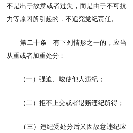
不是出于故意或者过失，而是由于不可抗
力等原因所引起的，不追究党纪责任。
第二十条 有下列情形之一的，应当
从重或者加重处分：
（一）强迫、唆使他人违纪；
（二）拒不上交或者退赔违纪所得；
（三）违纪受处分后又因故意违纪应