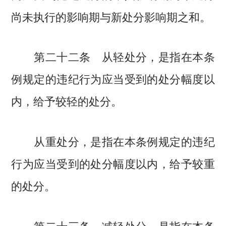
尚未执行的影响期与新处分影响期之和。
第二十二条 从轻处分，是指在本条
例规定的违纪行为应当受到的处分幅度以
内，给予较轻的处分。
从重处分，是指在本条例规定的违纪
行为应当受到的处分幅度以内，给予较重
的处分。
第二十三条 减轻处分，是指在本条