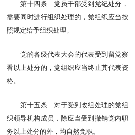
第十四条 党员干部受到党纪处分，
需要同时进行组织处理的，党组织应当按
照规定给予组织处理。
党的各级代表大会的代表受到留党察
看以上处分的，党组织应当终止其代表资
格。
第十五条 对于受到改组处理的党组
织领导机构成员，除应当受到撤销党内职
务以上处分的外，均自然免职。