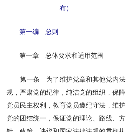
布）
第一编 总则
第一章 总体要求和适用范围
第一条 为了维护党章和其他党内法
规，严肃党的纪律，纯洁党的组织，保障
党员民主权利，教育党员遵纪守法，维护
党的团结统一，保证党的理论、路线、方
针、政策、决议和国家法律法规的贯彻执