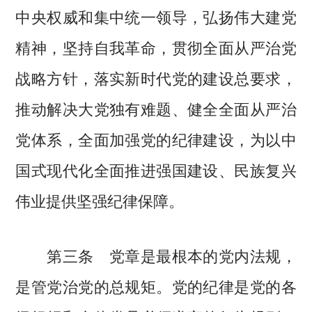
中央权威和集中统一领导，弘扬伟大建党
精神，坚持自我革命，贯彻全面从严治党
战略方针，落实新时代党的建设总要求，
推动解决大党独有难题、健全全面从严治
党体系，全面加强党的纪律建设，为以中
国式现代化全面推进强国建设、民族复兴
伟业提供坚强纪律保障。
第三条 党章是最根本的党内法规，
是管党治党的总规矩。党的纪律是党的各