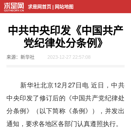
求是网首页
|
网站地图
中共中央印发《中国共产
党纪律处分条例》
来源：新华社
2023-12-27 22:57:08
新华社北京12月27日电 近日，中共
中央印发了修订后的《中国共产党纪律处
分条例》（以下简称《条例》），并发出
通知，要求各地区各部门认真遵照执行。