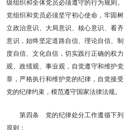
级组织和全体党员必须遵守的行为规则。
党组织和党员必须坚守初心使命，牢固树
立政治意识、大局意识、核心意识、看齐
意识，始终坚定道路自信、理论自信、制
度自信、文化自信，切实践行正确的权力
观、政绩观、事业观，自觉遵守和维护党
章，严格执行和维护党的纪律，自觉接受
党的纪律约束，模范遵守国家法律法规。
第四条 党的纪律处分工作遵循下列
原则：