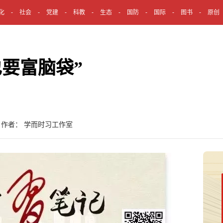
化
社会
党建
科教
生态
国防
国际
图书
原创
要富脑袋”
 作者： 学而时习工作室