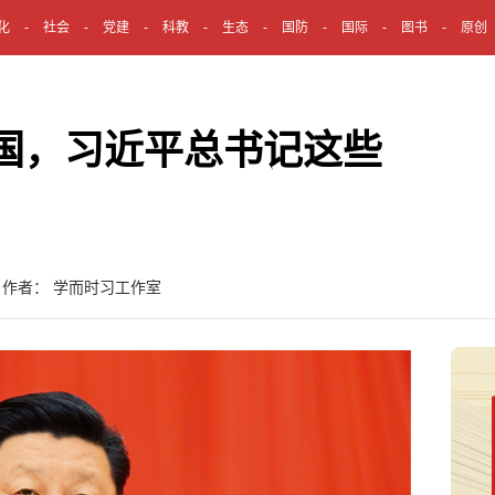
化
社会
党建
科教
生态
国防
国际
图书
原创
国，习近平总书记这些
 作者： 学而时习工作室