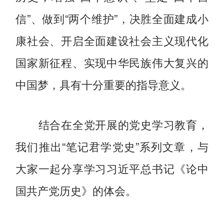
信”、做到“两个维护”，决胜全面建成小
康社会、开启全面建设社会主义现代化
国家新征程、实现中华民族伟大复兴的
中国梦，具有十分重要的指导意义。
结合在全党开展的党史学习教育，
我们推出“笔记君学党史”系列文章，与
大家一起分享学习习近平总书记《论中
国共产党历史》的体会。