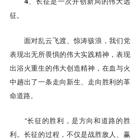
4、长征是一次开创新局的伟大远
征。
面对乱云飞渡、惊涛骇浪，我们党
表现出无所畏惧的伟大实践精神，表现
出浴火重生的伟大创造精神，在血与火
中趟出了一条走向新生、走向胜利的革
命道路。
“长征的胜利，是方向和道路的胜
利。长征的过程，不仅是战胜敌人、赢