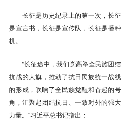
长征是历史纪录上的第一次，长征
是宣言书，长征是宣传队，长征是播种
机。
“长征途中，我们党高举全民族团结
抗战的大旗，推动了抗日民族统一战线
的形成，吹响了全民族觉醒和奋起的号
角，汇聚起团结抗日、一致对外的强大
力量。”习近平总书记指出：