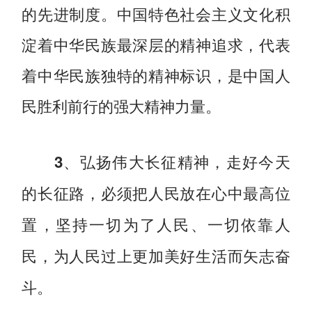
的先进制度。中国特色社会主义文化积
淀着中华民族最深层的精神追求，代表
着中华民族独特的精神标识，是中国人
民胜利前行的强大精神力量。
3、弘扬伟大长征精神，走好今天
的长征路，必须把人民放在心中最高位
置，坚持一切为了人民、一切依靠人
民，为人民过上更加美好生活而矢志奋
斗。