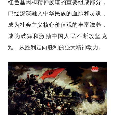
红色基因和精神族谱的重要组成部分，
已经深深融入中华民族的血脉和灵魂，
成为社会主义核心价值观的丰富滋养，
成为鼓舞和激励中国人民不断攻坚克
难、从胜利走向胜利的强大精神动力。