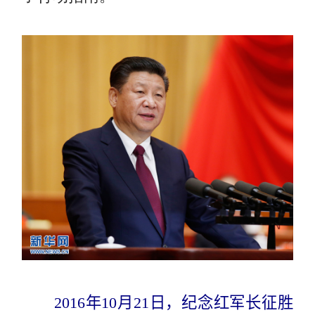
2016年10月21日，纪念红军长征胜