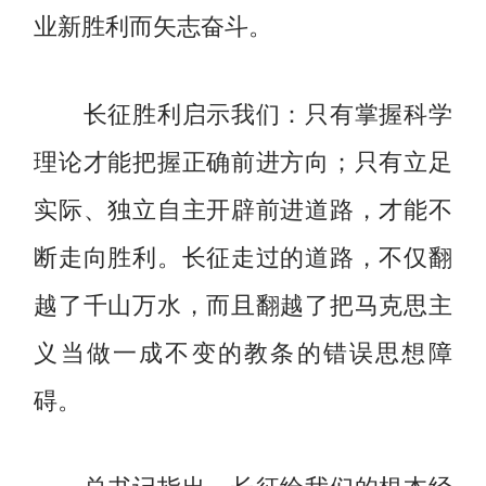
业新胜利而矢志奋斗。
长征胜利启示我们：只有掌握科学
理论才能把握正确前进方向；只有立足
实际、独立自主开辟前进道路，才能不
断走向胜利。长征走过的道路，不仅翻
越了千山万水，而且翻越了把马克思主
义当做一成不变的教条的错误思想障
碍。
总书记指出，长征给我们的根本经