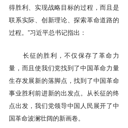
得胜利、实现战略目标的过程，而且是
联系实际、创新理论、探索革命道路的
过程。”习近平总书记指出：
长征的胜利，不仅保存了革命力
量，而且使我们党找到了中国革命力量
生存发展新的落脚点，找到了中国革命
事业胜利前进新的出发点。从长征的终
点出发，我们党领导中国人民展开了中
国革命波澜壮阔的新画卷。