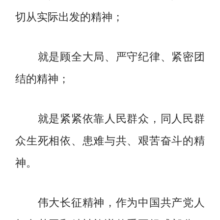
切从实际出发的精神；
就是顾全大局、严守纪律、紧密团
结的精神；
就是紧紧依靠人民群众，同人民群
众生死相依、患难与共、艰苦奋斗的精
神。
伟大长征精神，作为中国共产党人