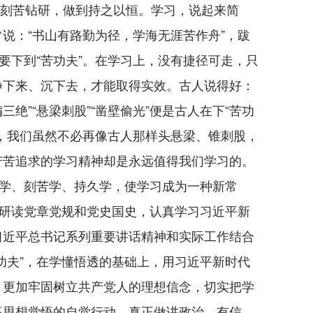
持刻苦钻研，做到持之以恒。学习，说起来简
说：“书山有路勤为径，学海无涯苦作舟”，跋
是要下到“苦功夫”。在学习上，没有捷径可走，只
静下来、沉下去，才能取得实效。古人说得好：
三绝”“悬梁刺股”“凿壁偷光”便是古人在下“苦功
，我们虽然不必再像古人那样头悬梁、锥刺股，
苦苦追求的学习精神却是永远值得我们学习的。
常学、刻苦学、持久学，使学习成为一种新常
复研读党章党规和党史国史，认真学习习近平新
习近平总书记系列重要讲话精神和实际工作结合
功夫”，在学懂悟透的基础上，用习近平新时代
，更加牢固树立共产党人的理想信念，切实把学
高思想觉悟的自觉行动，真正做讲政治、有信