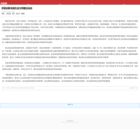
首页
经济
政治
文化
社会
党建
科教
生态
积极创新流域生态文明建设路径
国防
国际
图书
原创
2019年10月28日 16:48:15
专题
视频
网评
来源： 人民日报 作者： 邓宏兵、张国庆
建设生态文明，关系人民福祉，关乎民族未来。当前，大力推进生态文明建设、努力建设美丽中国，已经成为中国人民心向往之的奋斗目标。流域是人类生产生活的重要依托，流域生态文明建
设是生态文明建设的重要内容，关系到生态文明建设大局。当前，流域生态文明建设的支撑体系不完善、管理手段不健全、监测体系不完备，流域资源破坏、环境污染、生态退化等问题比较突出。
习近平同志对于长江经济带发展明确提出“共抓大保护，不搞大开发”的要求，为构建流域生态文明建设新体系、创新流域生态文明建设路径明确了方向。我们要从保障国家可持续发展和流域生态安全
的战略高度，把流域生态文明建设摆在更加突出的位置。
创新流域综合管理体系。满足大保护这一更高要求，首先要解决的是流域内缺乏统一协调机制的问题。要建立流域资源利用和管理体系，建立跨行政区域的流域管理体制机制；制定全流域保护
和发展规划，坚持规划先行、有序发展；建立覆盖全流域的综合监测网络和大数据平台；制定科学合理的流域生态功能区划方案，为流域水质目标管理、生态资产确认和生态红线划分的实施奠定基
础；构建流域内相关省级部门参加、多种形式的流域水环境保护协作机制。
建立健全流域资源保护体系。全面落实“河长制”，强化水资源保护、水域岸线管理、水污染防治、水环境治理等工作属地责任，实施一河一策，落实河湖管护主体、责任和经费，可以聘请水利专
家、环保专家、社会组织负责人担任河湖保护志愿者。实施流域资源消耗总量和强度双重控制行动，重点关注工业园区污水和垃圾处理设施，实施污水处理收费制度。完善各地流域水质标准体系，
制定水污染排放标准，建立流域资源和流域环境承载力监测评估体系，推进流域资源现状和流域环境承载力评估，控制地下水开采利用。建立流域区域行政和重点企业联合会议制度，构建风险预警
防控体系，建立上下游联合交叉执法和突发性污染事故的水量水质综合调度机制。构建流域生态保护补偿机制，逐步推行全面规范的流域生态保护补偿制度。
坚持治理和保护相辅相成。加强流域生态文明建设，一方面要打击环境违法行为，另一方面要引导绿色发展，确保治理和保护协同高质高效推进。要全面开展工业污染防治，大力加强水污染防
治，全面推进城乡环境综合整治，严厉打击各种环境违法行为，着力解决一批突出的环境问题。同时，构筑绿色产业体系，大力发展“生态+现代工业”“生态+现代农业”和“生态+现代服务业”等，加快
发展生态旅游、健康养老、特色文化等产业，通过合适项目带动流域绿色经济快速发展。
不断完善相关法律法规。当前，与流域生态文明建设相关的法律法规之间衔接性与协调性有待加强，不同部门行业之间、流域和区域之间职责交叉、事权界定不清，而专门针对流域的综合性法
律法规仍属空白。要充分认识法律法规对于全面加强流域生态文明建设的重要保障作用，相关法律法规的制定要遵循自然规律、坚持保护优先、促进绿色发展、注重区域协调。通过完善相关法律法
规，依法推进流域污染防治，依法促进流域资源可持续利用，依法保障水路运输安全，依法促进流域水土保持和水源保护，依法促进流域生态保护和湿地恢复。
标签 - 生态资产,流域保护,生态功能区划,生态文明,湿地恢复
网站编辑 - 赵雁
求是网版权所有
Copyright © 2009-2026 qstheory.cn