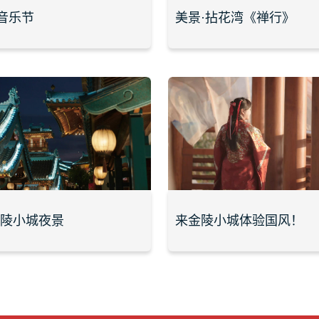
音乐节
美景·拈花湾《禅行》
金陵小城夜景
来金陵小城体验国风！