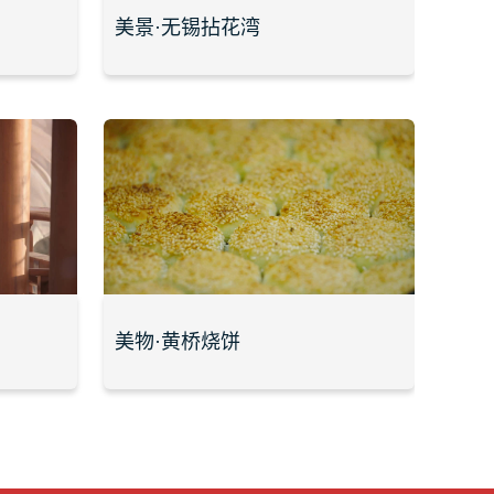
美景·无锡拈花湾
美物·黄桥烧饼