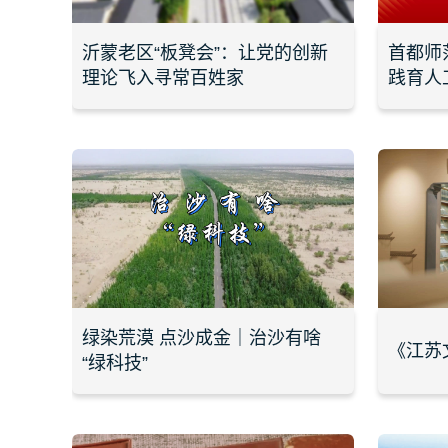
沂蒙老区“板凳会”：让党的创新
首都师
理论飞入寻常百姓家
践育人
绿染荒漠 点沙成金｜治沙有啥
《江苏
“绿科技”