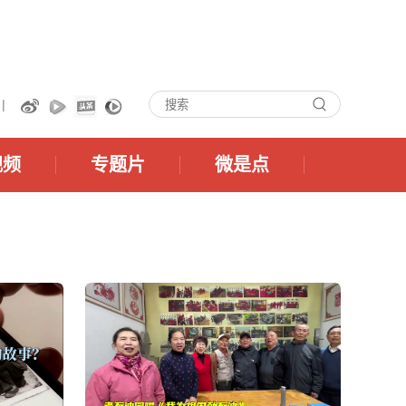
 |
视频
专题片
微是点