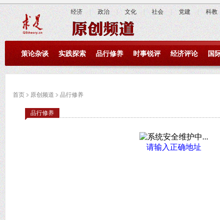
经济
|
政治
|
文化
|
社会
|
党建
|
科教
策论杂谈
实践探索
品行修养
时事锐评
经济评论
国
首页
原创频道
品行修养
品行修养