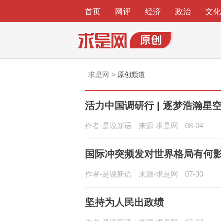
首页
网评
经济
政治
文化
原创频道
求是网
活力中国调研行 | 逐梦浩瀚
作者-是说新语
来源-求是网
08-04
国际冲突频发对世界格局有何
作者-是说新语
来源-求是网
07-30
坚持为人民出政绩