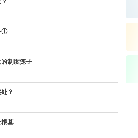
发？
怀①
党的制度笼子
实处？
全根基