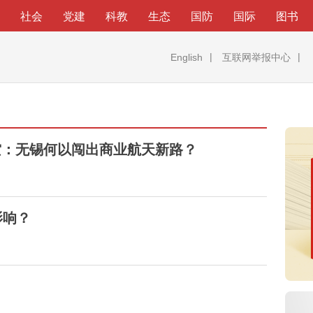
社会
党建
科教
生态
国防
国际
图书
English
互联网举报中心
星空：无锡何以闯出商业航天新路？
影响？