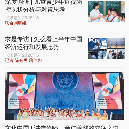
深度调研 | 儿童青少年近视防
控现状分析与对策思考
《求是》2026/15
联合调研组
求是专访 | 怎么看上半年中国
经济运行和发展态势
《求是》2026/15
记者 陈有勇 魏佳朔
文化中国 | 讲信修睦、亲仁善邻的交往之道