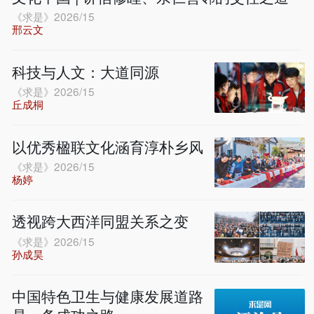
《求是》2026/15
邢云文
科技与人文：大道同源
《求是》2026/15
丘成桐
以优秀楹联文化涵育淳朴乡风
《求是》2026/15
杨婷
透视跨大西洋同盟关系之变
《求是》2026/15
孙成昊
中国特色卫生与健康发展道路